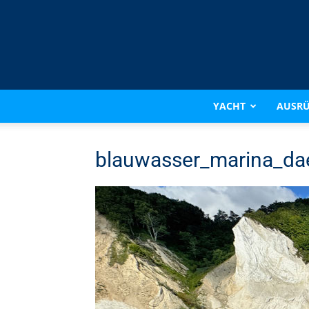
YACHT
AUSR
blauwasser_marina_da