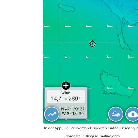
In der App „Squid“ werden Gribdaten einfach zugängli
dargestellt. ©squid-sailing.com