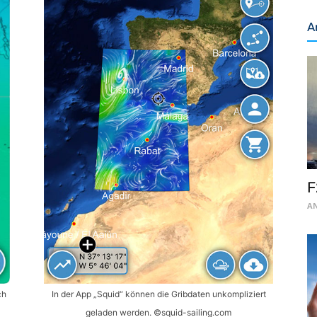
A
F
AN
ch
In der App „Squid“ können die Gribdaten unkompliziert
geladen werden. ©squid-sailing.com