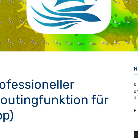
N
ofessioneller
K
u
Routingfunktion für
di
E
pp)