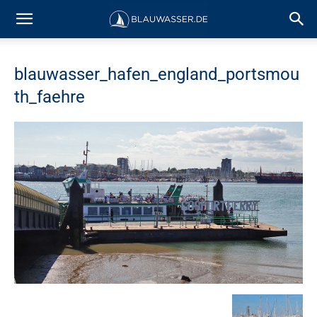
blauwasser_hafen_england_portsmou
th_faehre