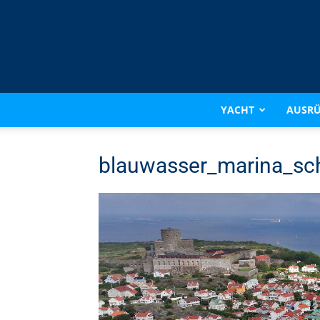
YACHT
AUSR
blauwasser_marina_sc