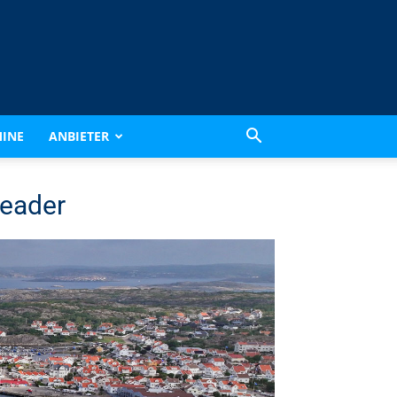
INE
ANBIETER
eader