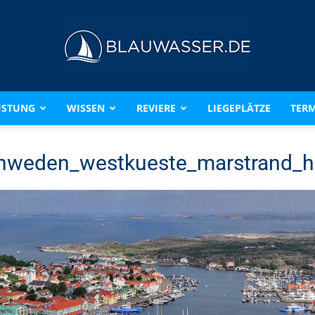
ÜSTUNG
WISSEN
REVIERE
LIEGEPLÄTZE
TERM
BLAUWASSER.DE
hweden_westkueste_marstrand_h