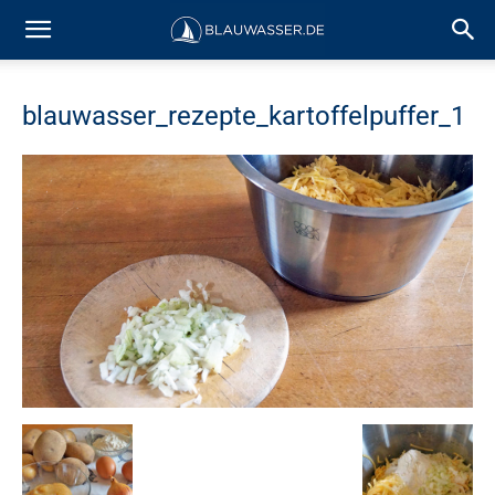
blauwasser_rezepte_kartoffelpuffer_1