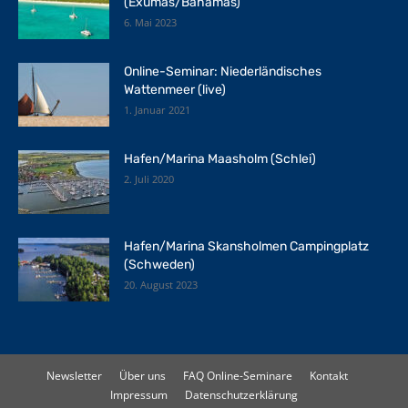
(Exumas/Bahamas)
6. Mai 2023
Online-Seminar: Niederländisches
Wattenmeer (live)
1. Januar 2021
Hafen/Marina Maasholm (Schlei)
2. Juli 2020
Hafen/Marina Skansholmen Campingplatz
(Schweden)
20. August 2023
Newsletter
Über uns
FAQ Online-Seminare
Kontakt
Impressum
Datenschutzerklärung