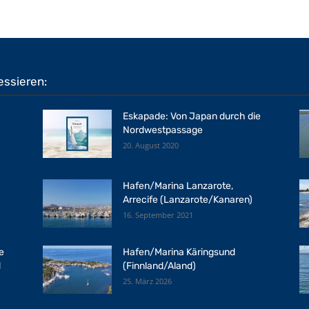
essieren:
Eskapade: Von Japan durch die
Nordwestpassage
20. August 2020
Hafen/Marina Lanzarote,
Arrecife (Lanzarote/Kanaren)
16. September 2021
e
Hafen/Marina Käringsund
d
(Finnland/Aland)
25. März 2026