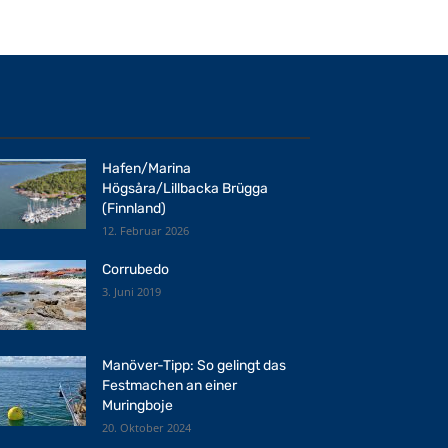
Hafen/Marina
Högsåra/Lillbacka Brügga
(Finnland)
12. Februar 2026
Corrubedo
3. Juni 2019
Manöver-Tipp: So gelingt das
Festmachen an einer
Muringboje
20. Oktober 2024