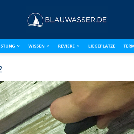
ÜSTUNG
WISSEN
REVIERE
LIEGEPLÄTZE
TERM
BLAUWASSER.DE
2