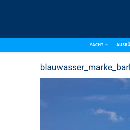
YACHT
AUSR
blauwasser_marke_bar