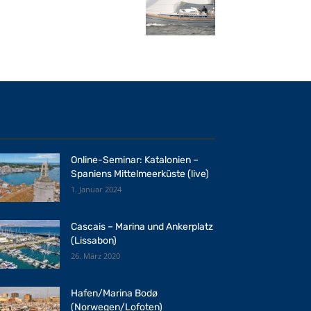
Online-Seminar: Katalonien –
Spaniens Mittelmeerküste (live)
1. Januar 2024
Cascais – Marina und Ankerplatz
(Lissabon)
26. März 2020
Hafen/Marina Bodø
(Norwegen/Lofoten)