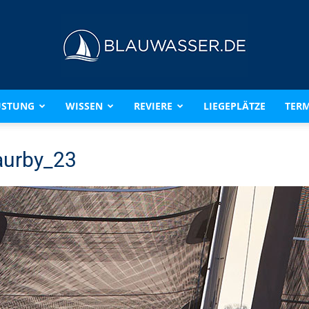
ÜSTUNG
WISSEN
REVIERE
LIEGEPLÄTZE
TERM
BLAUWASSER.DE
aurby_23