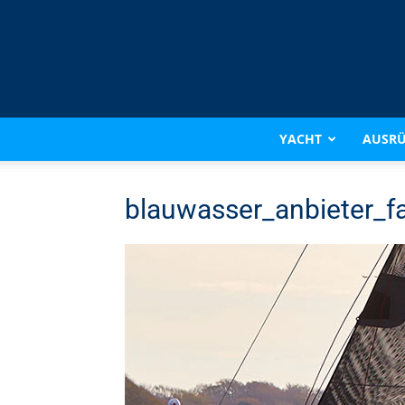
YACHT
AUSR
blauwasser_anbieter_f