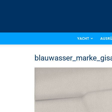
YACHT
AUSR
blauwasser_marke_gis