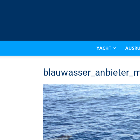
YACHT
AUSR
blauwasser_anbieter_m