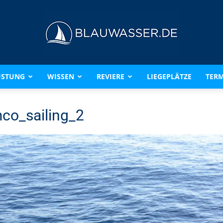
ÜSTUNG
WISSEN
REVIERE
LIEGEPLÄTZE
TERM
BLAUWASSER.DE
co_sailing_2