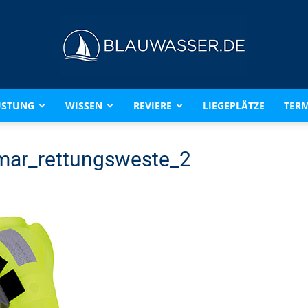
ÜSTUNG
WISSEN
REVIERE
LIEGEPLÄTZE
TERM
BLAUWASSER.DE
ar_rettungsweste_2