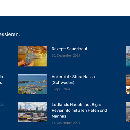
essieren:
-
Rezept: Sauerkraut
20. Dezember 2021
ln
Ankerplatz Stora Nassa
’s
(Schweden)
8. April 2024
ps
Lettlands Hauptstadt Riga:
Revierinfo mit allen Häfen und
Marinas
15. Dezember 2021