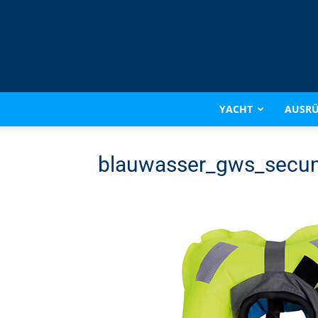
YACHT
AUSR
blauwasser_gws_secum