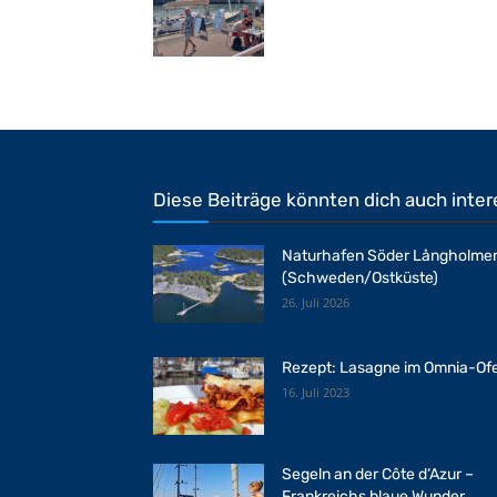
Diese Beiträge könnten dich auch inter
Naturhafen Söder Långholme
(Schweden/Ostküste)
26. Juli 2026
Rezept: Lasagne im Omnia-Of
16. Juli 2023
Segeln an der Côte d‘Azur –
Frankreichs blaue Wunder