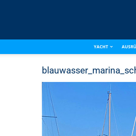
YACHT
AUSR
blauwasser_marina_sc