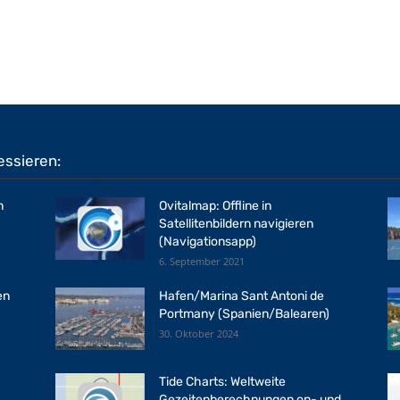
essieren:
n
Ovitalmap: Offline in
Satellitenbildern navigieren
(Navigationsapp)
6. September 2021
en
Hafen/Marina Sant Antoni de
Portmany (Spanien/Balearen)
30. Oktober 2024
Tide Charts: Weltweite
Gezeitenberechnungen on- und