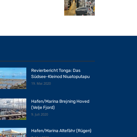
Revierbericht Tonga: Das
Südsee-Kleinod Niuatoputapu
19. Mai 2020
Hafen/Marina Brejning Hoved
(Velje Fjord)
9. Juli 2020
Hafen/Marina Altefähr (Rügen)