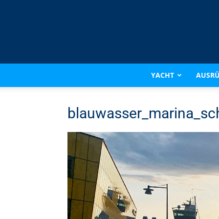
YACHT
AUSR
blauwasser_marina_sc