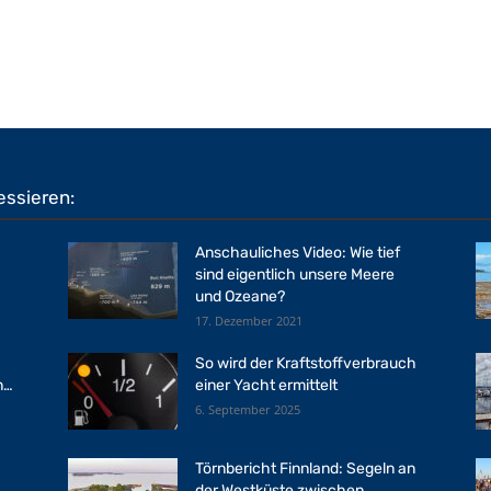
essieren:
Anschauliches Video: Wie tief
sind eigentlich unsere Meere
und Ozeane?
17. Dezember 2021
So wird der Kraftstoffverbrauch
n…
einer Yacht ermittelt
6. September 2025
Törnbericht Finnland: Segeln an
der Westküste zwischen