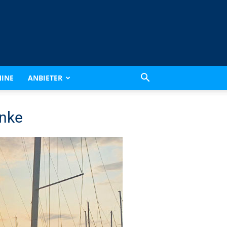
INE
ANBIETER
nke