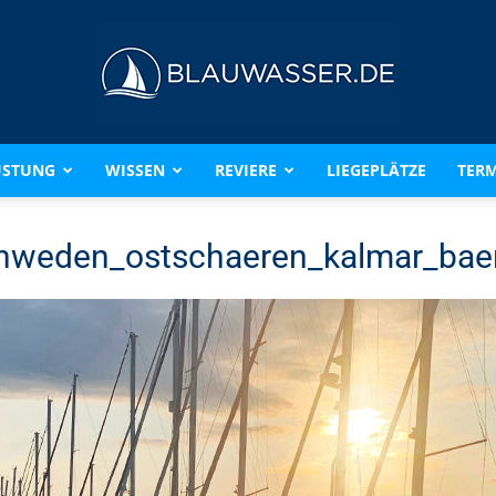
ÜSTUNG
WISSEN
REVIERE
LIEGEPLÄTZE
TERM
BLAUWASSER.DE
hweden_ostschaeren_kalmar_bae