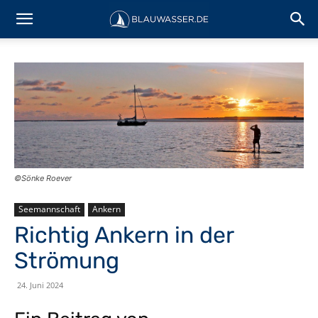
©Sönke Roever
Seemannschaft
Ankern
Richtig Ankern in der
Strömung
24. Juni 2024