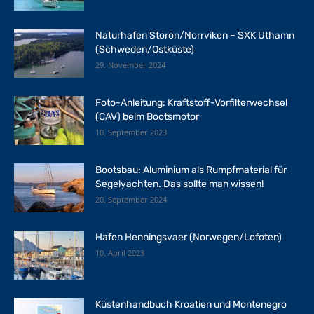
Naturhafen Storön/Norrviken – SXK Uthamn
(Schweden/Ostküste)
29. November 2024
Foto-Anleitung: Kraftstoff-Vorfilterwechsel
(CAV) beim Bootsmotor
10. September 2023
Bootsbau: Aluminium als Rumpfmaterial für
Segelyachten. Das sollte man wissen!
20. September 2024
Hafen Henningsvaer (Norwegen/Lofoten)
10. April 2023
Küstenhandbuch Kroatien und Montenegro