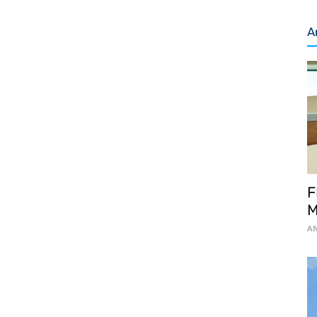
A
F
M
AN