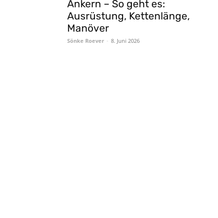
Ankern – So geht es:
Ausrüstung, Kettenlänge,
Manöver
Sönke Roever
-
8. Juni 2026