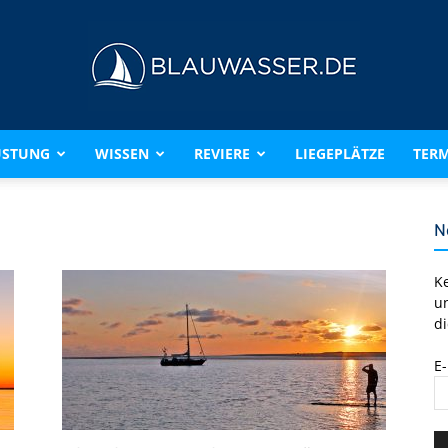
ÜSTUNG
WISSEN
REVIERE
LIEGEPLÄTZE
TERM
BLAUWASSER.DE
N
K
u
di
E