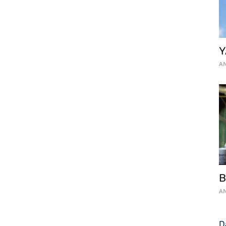
Y
AN
B
AN
D