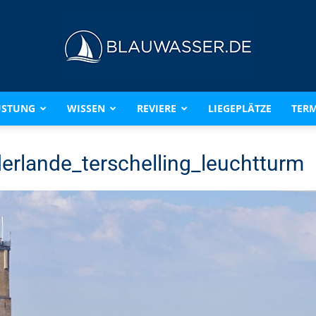
ÜSTUNG
WISSEN
REVIERE
LIEGEPLÄTZE
TERM
BLAUWASSER.DE
erlande_terschelling_leuchtturm