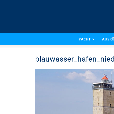
YACHT
AUSR
blauwasser_hafen_nied