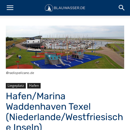
©️radiopelicano.de
Liegeplatz
Hafen
Hafen/Marina
Waddenhaven Texel
(Niederlande/Westfriesisch
e Inseln)