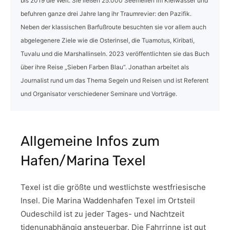
bis 2019 die Welt. Sie ließen 25.000 Seemeilen im Kielwasser und
befuhren ganze drei Jahre lang ihr Traumrevier: den Pazifik.
Neben der klassischen Barfußroute besuchten sie vor allem auch
abgelegenere Ziele wie die Osterinsel, die Tuamotus, Kiribati,
Tuvalu und die Marshallinseln. 2023 veröffentlichten sie das Buch
über ihre Reise „Sieben Farben Blau“. Jonathan arbeitet als
Journalist rund um das Thema Segeln und Reisen und ist Referent
und Organisator verschiedener Seminare und Vorträge.
Allgemeine Infos zum
Hafen/Marina Texel
Texel ist die größte und westlichste westfriesische
Insel. Die Marina Waddenhafen Texel im Ortsteil
Oudeschild ist zu jeder Tages- und Nachtzeit
tidenunabhängig ansteuerbar. Die Fahrrinne ist gut