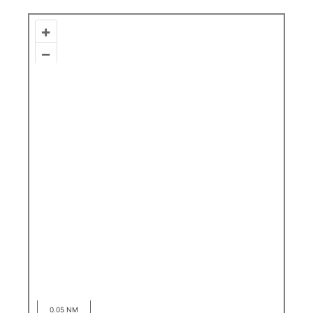
+
–
0.05 NM