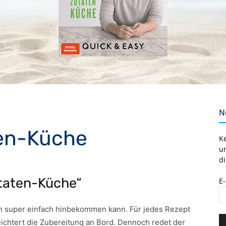
N
en-Küche
K
u
di
taten-Küche“
E
n super einfach hinbekommen kann. Für jedes Rezept
eichtert die Zubereitung an Bord. Dennoch redet der