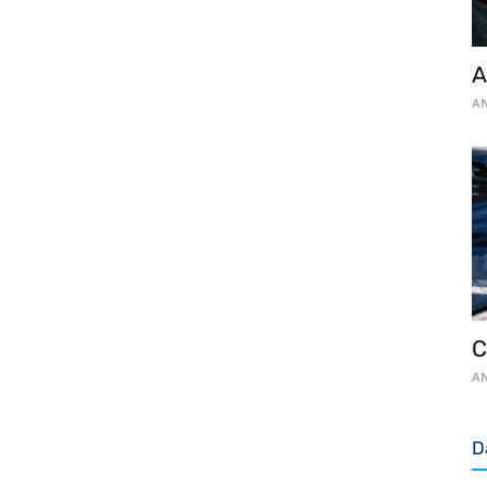
A
AN
C
AN
D