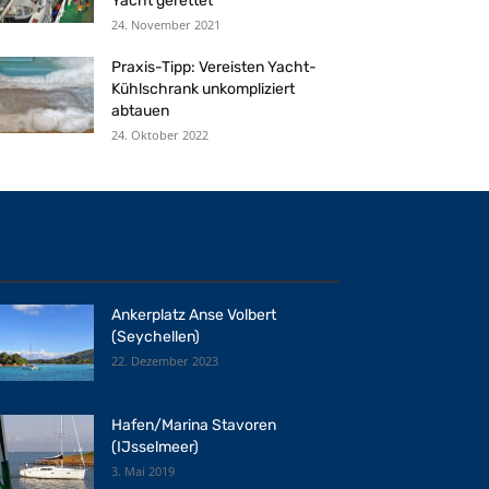
Yacht gerettet
24. November 2021
Praxis-Tipp: Vereisten Yacht-
Kühlschrank unkompliziert
abtauen
24. Oktober 2022
Ankerplatz Anse Volbert
(Seychellen)
22. Dezember 2023
Hafen/Marina Stavoren
(IJsselmeer)
3. Mai 2019