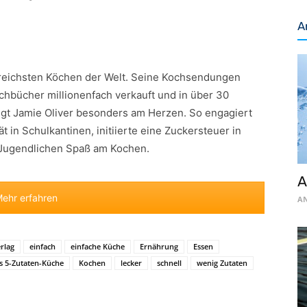
A
greichsten Köchen der Welt. Seine Kochsendungen
ochbücher millionenfach verkauft und in über 30
gt Jamie Oliver besonders am Herzen. So engagiert
ät in Schulkantinen, initiierte eine Zuckersteuer in
 Jugendlichen Spaß am Kochen.
A
ehr erfahren
AN
rlag
einfach
einfache Küche
Ernährung
Essen
s 5-Zutaten-Küche
Kochen
lecker
schnell
wenig Zutaten