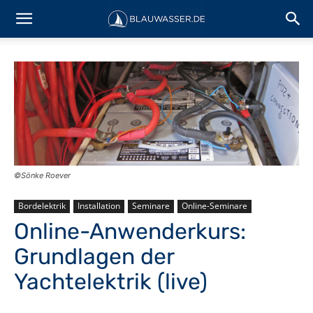
©Sönke Roever
Bordelektrik
Installation
Seminare
Online-Seminare
Online-Anwenderkurs:
Grundlagen der
Yachtelektrik (live)