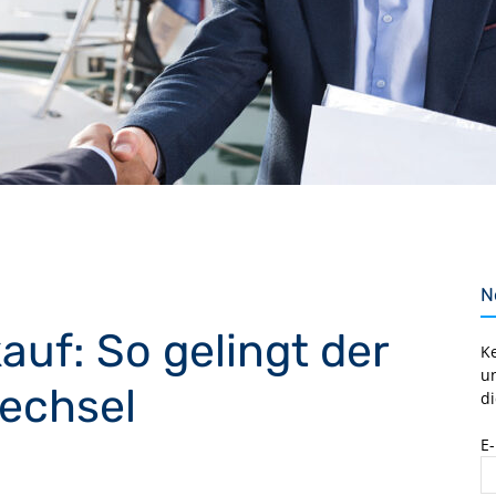
N
uf: So gelingt der
K
u
echsel
di
E