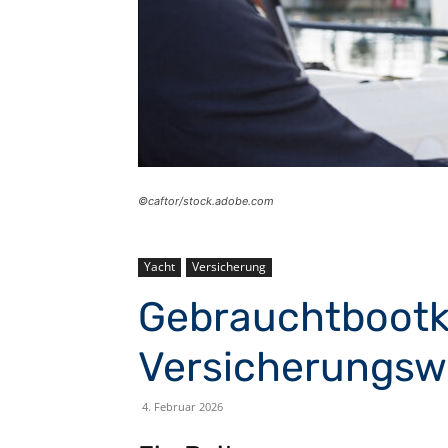
©caftor/stock.adobe.com
Yacht
Versicherung
Gebrauchtbootka
Versicherungsw
4. Februar 2026