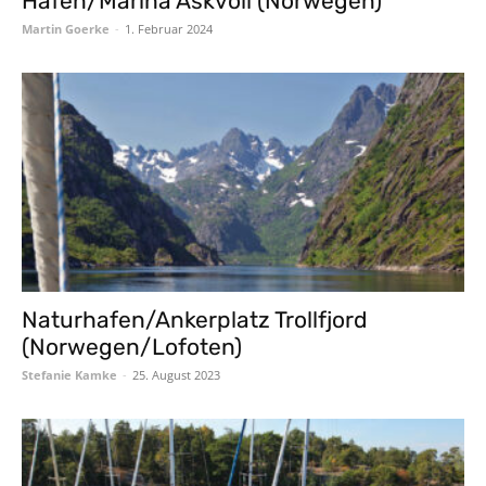
Hafen/Marina Askvoll (Norwegen)
Martin Goerke
-
1. Februar 2024
Naturhafen/Ankerplatz Trollfjord
(Norwegen/Lofoten)
Stefanie Kamke
-
25. August 2023