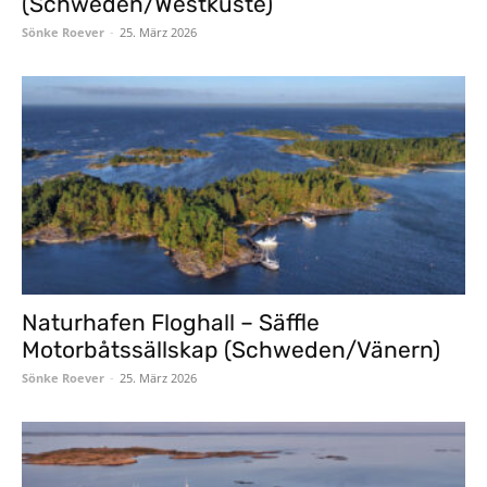
(Schweden/Westküste)
Sönke Roever
-
25. März 2026
Naturhafen Floghall – Säffle
Motorbåtssällskap (Schweden/Vänern)
Sönke Roever
-
25. März 2026