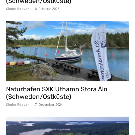
(Schweden/Ostküste)
Sönke Roever
-
10. Februar 2025
Naturhafen SXK Uthamn Stora Ålö
(Schweden/Ostküste)
Sönke Roever
-
17. Dezember 2024