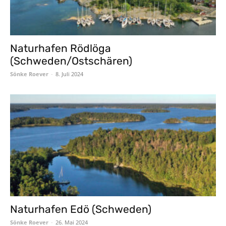
Naturhafen Rödlöga
(Schweden/Ostschären)
Sönke Roever
-
8. Juli 2024
Naturhafen Edö (Schweden)
Sönke Roever
-
26. Mai 2024