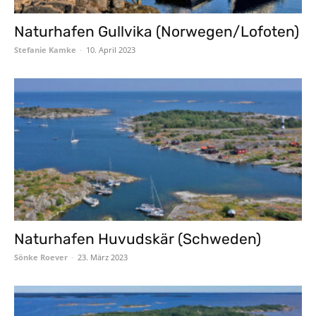
Naturhafen Gullvika (Norwegen/Lofoten)
Stefanie Kamke
-
10. April 2023
Naturhafen Huvudskär (Schweden)
Sönke Roever
-
23. März 2023