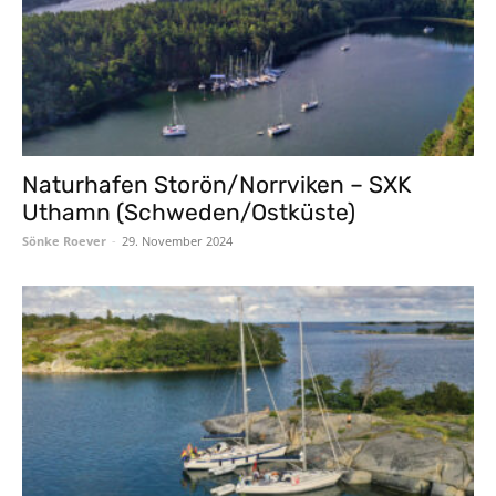
Naturhafen Storön/Norrviken – SXK
Uthamn (Schweden/Ostküste)
Sönke Roever
-
29. November 2024