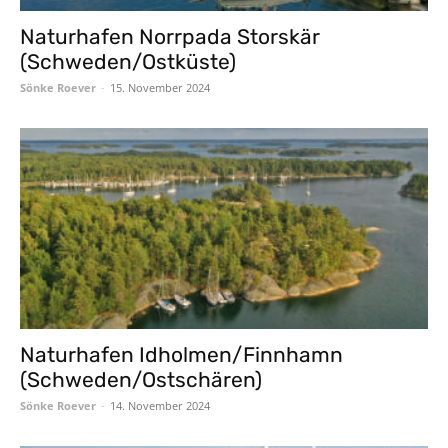
Naturhafen Norrpada Storskär
(Schweden/Ostküste)
Sönke Roever
-
15. November 2024
Naturhafen Idholmen/Finnhamn
(Schweden/Ostschären)
Sönke Roever
-
14. November 2024