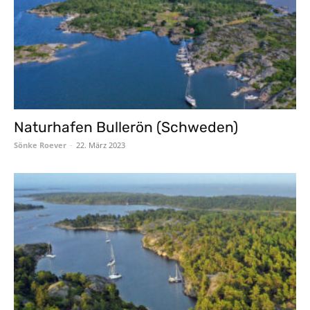
Naturhafen Bullerön (Schweden)
Sönke Roever
-
22. März 2023