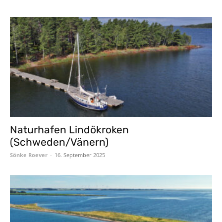
Naturhafen Lindökroken
(Schweden/Vänern)
Sönke Roever
-
16. September 2025