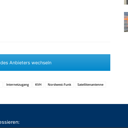
 des Anbieters wechseln
Internetzugang
KVH
Nordwest-Funk
Satellitenantenne
essieren: