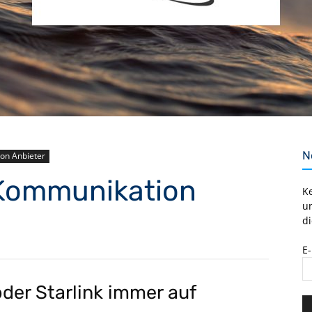
N
on Anbieter
-Kommunikation
K
u
di
E
der Starlink immer auf