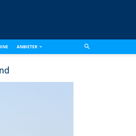
INE
ANBIETER
and