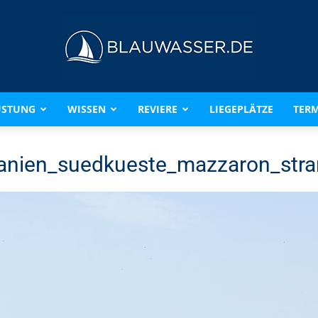
ÜSTUNG
WISSEN
REVIERE
LIEGEPLÄTZE
TERM
BLAUWASSER.DE
anien_suedkueste_mazzaron_str