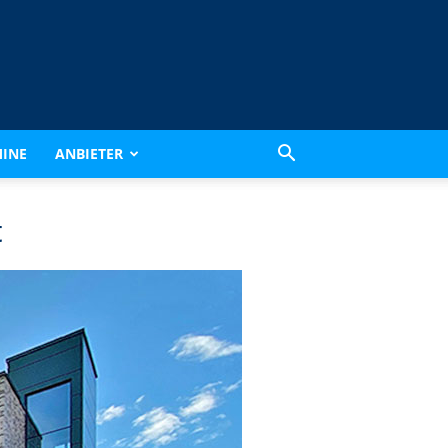
INE
ANBIETER
t