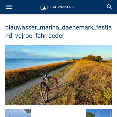
blauwasser_marina_daenemark_festla
nd_vejroe_fahrraeder