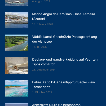
6. August 2025
Marina Angra do Heroísmo – Insel Terceira
(Azoren)
18. Februar 2020
Väddö-Kanal: Geschützte Passage entlang
der Ålandsee
14. Juli 2026
Decken- und Wandverkleidung auf Yachten.
Tipps vom Profi.
28. Dezember 2024
Belize: Karibik-Geheimtipp für Segler – ein
Törnbericht
1. Oktober 2019
Ankerplatz Djurö Malbergshamn