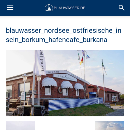
blauwasser_nordsee_ostfriesische_in
seln_borkum_hafencafe_burkana