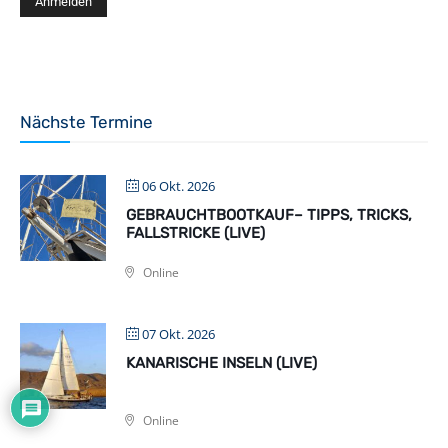
Nächste Termine
06 Okt. 2026
GEBRAUCHTBOOTKAUF– TIPPS, TRICKS,
FALLSTRICKE (LIVE)
Online
07 Okt. 2026
KANARISCHE INSELN (LIVE)
Online