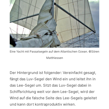
Eine Yacht mit Passatsegeln auf dem Atlantischen Ozean. ©️Sören
Matthiessen
Der Hintergrund ist folgender: Vereinfacht gesagt,
fängt das Luv-Segel den Wind ein und leitet ihn in
das Lee-Segel um. Sitzt das Luv-Segel dabei in
Schiffsrichtung weit vor dem Lee-Segel, wird der
Wind auf die falsche Seite des Lee-Segels geleitet
und kann dort kontraproduktiv wirken.