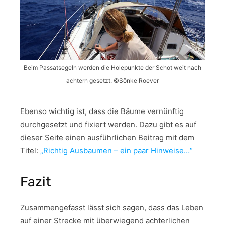
Beim Passatsegeln werden die Holepunkte der Schot weit nach
achtern gesetzt. ©️Sönke Roever
Ebenso wichtig ist, dass die Bäume vernünftig
durchgesetzt und fixiert werden. Dazu gibt es auf
dieser Seite einen ausführlichen Beitrag mit dem
Titel:
„Richtig Ausbaumen – ein paar Hinweise…“
Fazit
Zusammengefasst lässt sich sagen, dass das Leben
auf einer Strecke mit überwiegend achterlichen