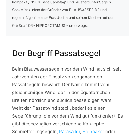
kompakt", "1200 Tage Samstag" und "Auszeit unter Segeln".
Sönke ist zudem der Gründer von BLAUWASSER.DE und
regelmäßig mit seiner Frau Judith und seinen Kindern auf der
Gib'Sea 106 - HIPPOPOTAMUS - unterwegs.
Der Begriff Passatsegel
Beim Blauwassersegeln vor dem Wind hat sich seit
Jahrzehnten der Einsatz von sogenannten
Passatsegeln bewährt. Der Name kommt vom
gleichnamigen Wind, der in den äquatornahen
Breiten nördlich und südlich desselbigen weht.
Weht der Passatwind stabil, bedarf es einer
Segelführung, die vor dem Wind gut funktioniert. Es
gibt diesbezüglich verschiedene Konzepte:
Schmetterlingsegeln,
Parasailor
,
Spinnaker
oder