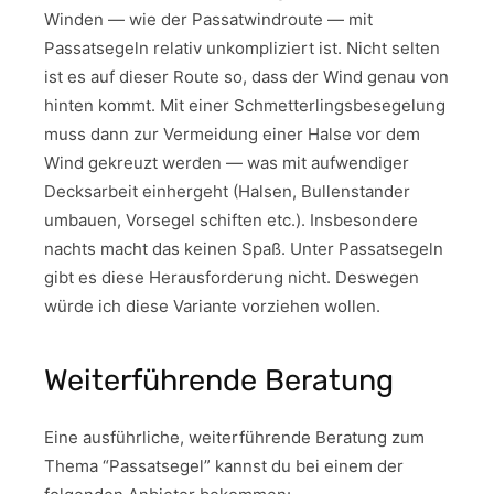
Winden — wie der Passatwindroute — mit
Passatsegeln relativ unkompliziert ist. Nicht selten
ist es auf dieser Route so, dass der Wind genau von
hinten kommt. Mit einer Schmetterlingsbesegelung
muss dann zur Vermeidung einer Halse vor dem
Wind gekreuzt werden — was mit aufwendiger
Decksarbeit einhergeht (Halsen, Bullenstander
umbauen, Vorsegel schiften etc.). Insbesondere
nachts macht das keinen Spaß. Unter Passatsegeln
gibt es diese Herausforderung nicht. Deswegen
würde ich diese Variante vorziehen wollen.
Weiterführende Beratung
Eine ausführliche, weiterführende Beratung zum
Thema “Passatsegel” kannst du bei einem der