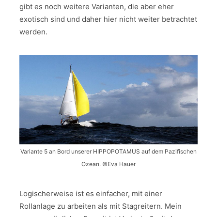
gibt es noch weitere Varianten, die aber eher
exotisch sind und daher hier nicht weiter betrachtet
werden.
Variante 5 an Bord unserer HIPPOPOTAMUS auf dem Pazifischen
Ozean. ©️Eva Hauer
Logischerweise ist es einfacher, mit einer
Rollanlage zu arbeiten als mit Stagreitern. Mein