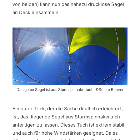
von beiden) kann nun das nahezu drucklose Segel
an Deck einsammeln.
Das gelbe Segel ist aus Sturmspinnakertuch. ©️Sönke Roever
Ein guter Trick, der die Sache deutlich erleichtert,
ist, das fliegende Segel aus Sturmspinnakertuch
anfertigen zu lassen. Dieses Tuch ist extrem stabil
und auch für hohe Windstärken geeignet. Da es