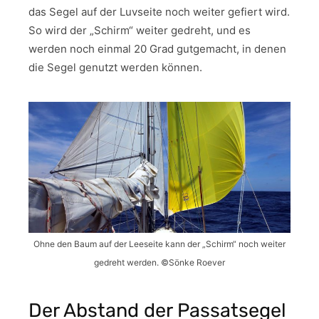
das Segel auf der Luvseite noch weiter gefiert wird.
So wird der „Schirm“ weiter gedreht, und es
werden noch einmal 20 Grad gutgemacht, in denen
die Segel genutzt werden können.
Ohne den Baum auf der Leeseite kann der „Schirm“ noch weiter
gedreht werden. ©️Sönke Roever
Der Abstand der Passatsegel