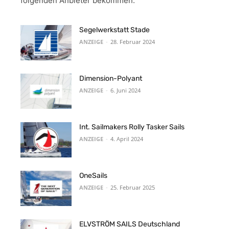
folgenden Anbieter bekommen:
Segelwerkstatt Stade
ANZEIGE
-
28. Februar 2024
Dimension-Polyant
ANZEIGE
-
6. Juni 2024
Int. Sailmakers Rolly Tasker Sails
ANZEIGE
-
4. April 2024
OneSails
ANZEIGE
-
25. Februar 2025
ELVSTRÖM SAILS Deutschland