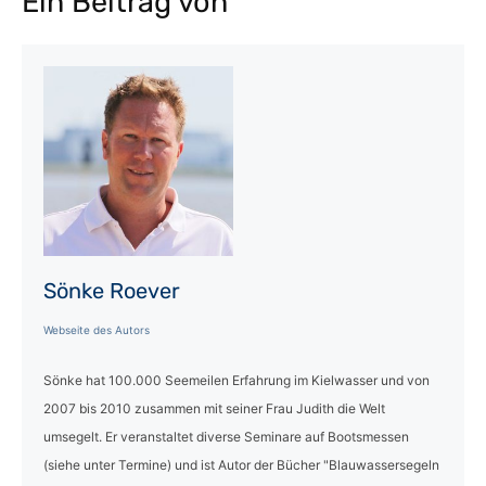
Ein Beitrag von
Sönke Roever
Webseite des Autors
Sönke hat 100.000 Seemeilen Erfahrung im Kielwasser und von
2007 bis 2010 zusammen mit seiner Frau Judith die Welt
umsegelt. Er veranstaltet diverse Seminare auf Bootsmessen
(siehe unter Termine) und ist Autor der Bücher "Blauwassersegeln