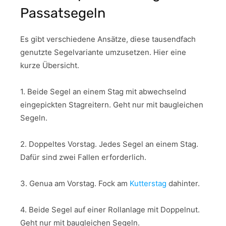
Passatsegeln
Es gibt verschiedene Ansätze, diese tausendfach
genutzte Segelvariante umzusetzen. Hier eine
kurze Übersicht.
1. Beide Segel an einem Stag mit abwechselnd
eingepickten Stagreitern. Geht nur mit baugleichen
Segeln.
2. Doppeltes Vorstag. Jedes Segel an einem Stag.
Dafür sind zwei Fallen erforderlich.
3. Genua am Vorstag. Fock am
Kutterstag
dahinter.
4. Beide Segel auf einer Rollanlage mit Doppelnut.
Geht nur mit baugleichen Segeln.