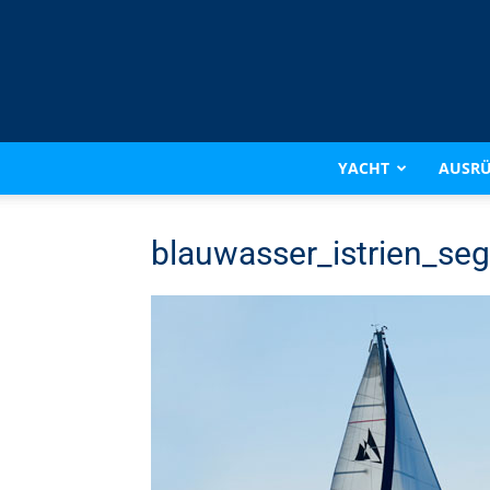
YACHT
AUSR
blauwasser_istrien_seg