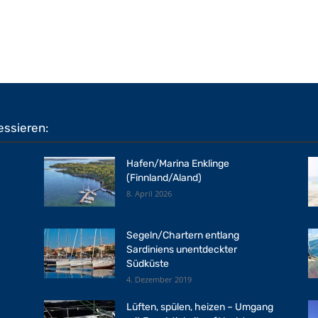
essieren:
Hafen/Marina Enklinge
(Finnland/Aland)
8. April 2026
Segeln/Chartern entlang
Sardiniens unentdeckter
Südküste
4. Dezember 2019
Lüften, spülen, heizen – Umgang