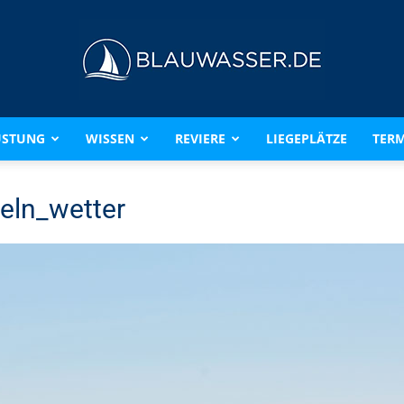
ÜSTUNG
WISSEN
REVIERE
LIEGEPLÄTZE
TERM
BLAUWASSER.DE
eln_wetter