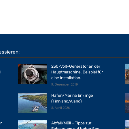
essieren:
230-Volt-Generator an der
d
Hauptmaschine. Beispiel für
eine Installation.
9. Dezember 2019
Hafen/Marina Enklinge
(Finnland/Aland)
8. April 2026
r
Abfall/Müll – Tipps zur
Entsorgung auf hoher See