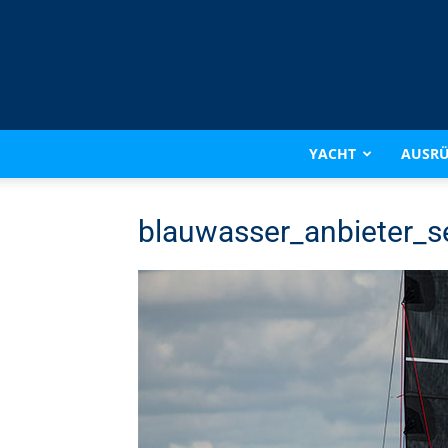
YACHT
AUSR
blauwasser_anbieter_s