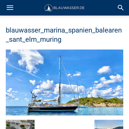
blauwasser_marina_spanien_balearen
_sant_elm_muring