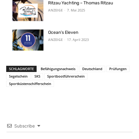
Ritzau Yachting – Thomas Ritzau
ANZEIGE
-
7. Mai 2025
Ocean’s Eleven
ANZEIGE
-
17. April 2023
SCHLAGWORTE
Befähigungsnachweis
Deutschland
Prüfungen
Segelschein
SKS
Sportbootführerschein
Sportküstenschifferschein
Subscribe