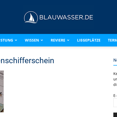
ÜSTUNG
WISSEN
REVIERE
LIEGEPLÄTZE
TERM
BLAUWASSER.DE
nschifferschein
N
K
u
di
E