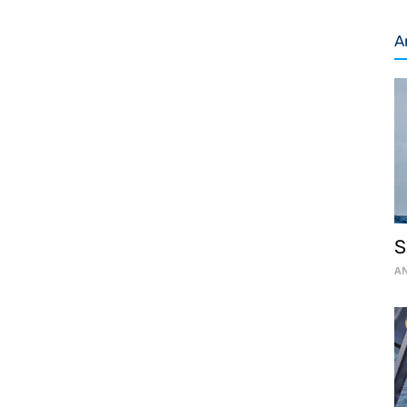
A
S
AN