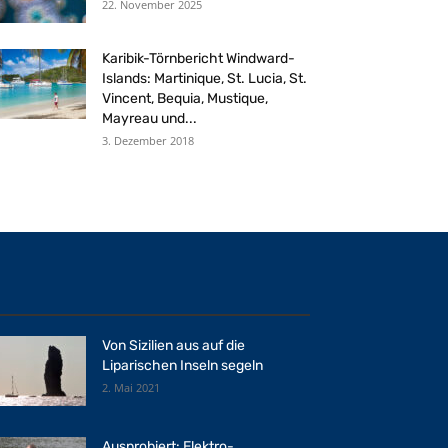
22. November 2025
Karibik-Törnbericht Windward-
Islands: Martinique, St. Lucia, St.
Vincent, Bequia, Mustique,
Mayreau und...
3. Dezember 2018
Von Sizilien aus auf die
Liparischen Inseln segeln
2. Mai 2021
Ausprobiert: Elektro-