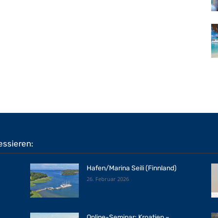
essieren:
Hafen/Marina Seili (Finnland)
26. Februar 2026
Online-Seminar: Kroatien –