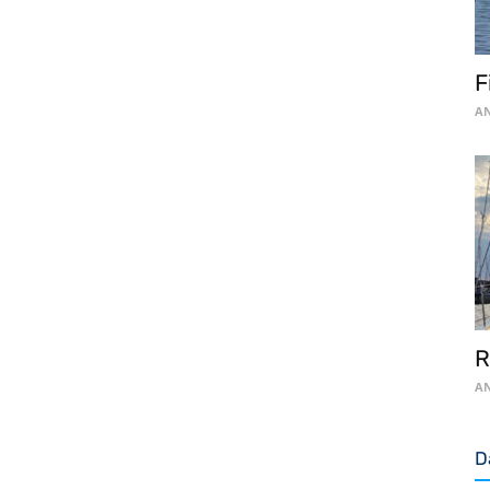
F
AN
R
AN
D