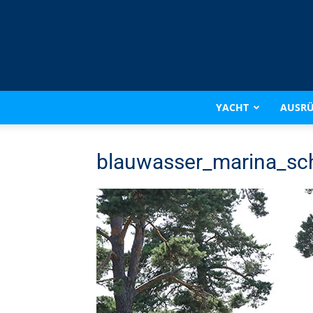
YACHT
AUSR
blauwasser_marina_sc