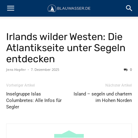
Irlands wilder Westen: Die
Atlantikseite unter Segeln
entdecken
Jens Hopfer
-
7. Dezember 2025
0
Vorheriger Artikel
Nächster Artikel
Inselgruppe Islas
Island – segeln und chartern
Columbretes: Alle Infos für
im Hohen Norden
Segler