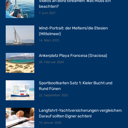
Videos an Bord streamen: Was muss ich
beachten?
7. Juni 2021
Wind-Portrait: der Meltemi/die Etesien
(Mittelmeer)
14. März 2025
Ankerplatz Playa Francesa (Graciosa)
28. Februar 2024
Sportbootkarten Satz 1: Kieler Bucht und
Rund Fünen
22. September 2025
Langfahrt-Yachtversicherungen vergleichen:
Darauf sollten Eigner achten!
16. Januar 2026