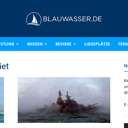
ÜSTUNG
WISSEN
REVIERE
LIEGEPLÄTZE
TERM
BLAUWASSER.DE
iet
N
K
u
di
E