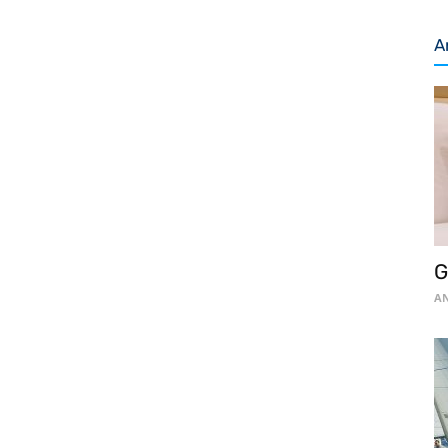
A
G
AN