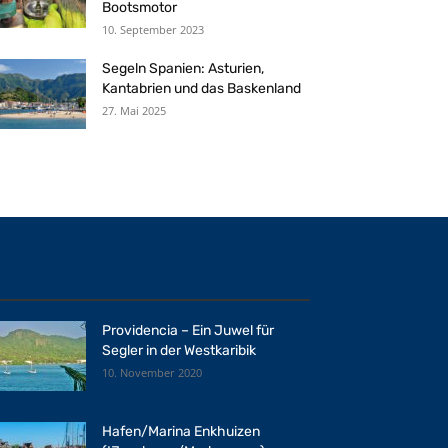
Bootsmotor
10. September 2023
Segeln Spanien: Asturien,
Kantabrien und das Baskenland
27. Mai 2025
Providencia – Ein Juwel für
Segler in der Westkaribik
10. November 2020
Hafen/Marina Enkhuizen