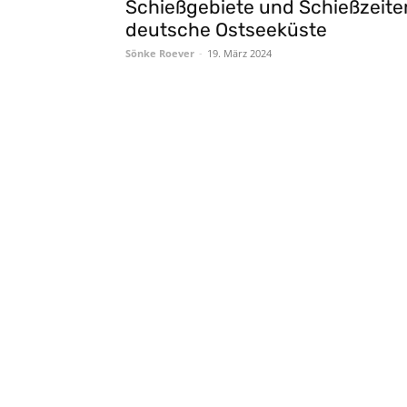
Schießgebiete und Schießzeite
deutsche Ostseeküste
Sönke Roever
-
19. März 2024