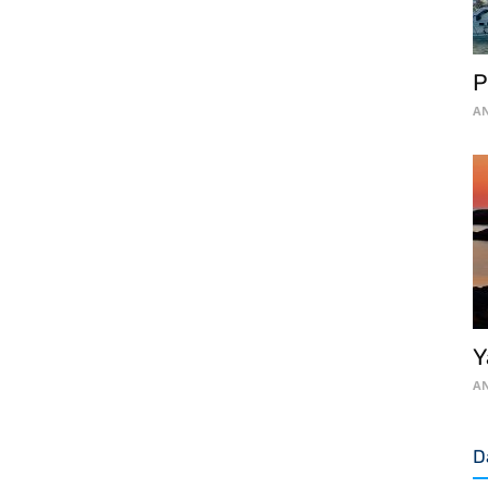
P
AN
Y
AN
D