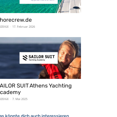
horecrew.de
ZEIGE
-
17. Februar 2026
AILOR SUIT Athens Yachting
cademy
ZEIGE
-
7. Mai 2025
as könnte dich auch interessieren