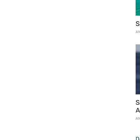
S
AN
S
A
AN
D