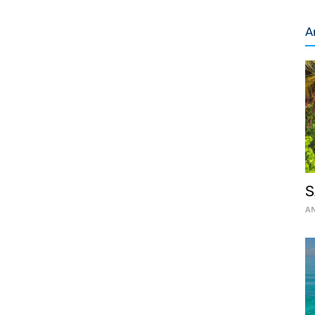
A
S
AN