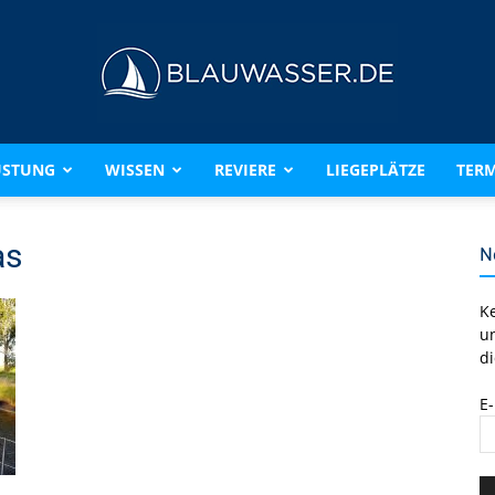
ÜSTUNG
WISSEN
REVIERE
LIEGEPLÄTZE
TERM
BLAUWASSER.DE
as
N
K
u
di
E