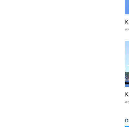
K
AN
K
AN
D