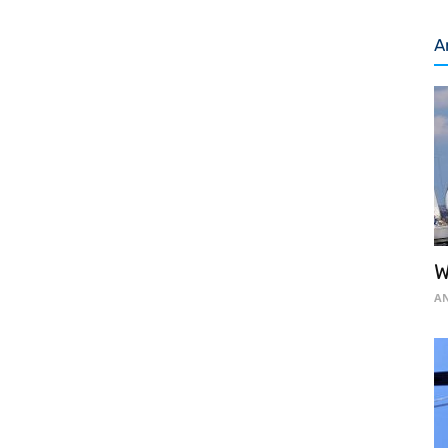
A
W
AN