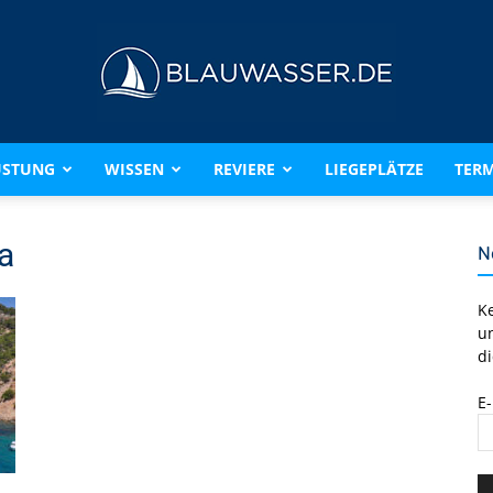
ÜSTUNG
WISSEN
REVIERE
LIEGEPLÄTZE
TERM
BLAUWASSER.DE
a
N
K
u
di
E