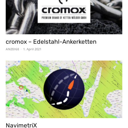
cromox – Edelstahl-Ankerketten
ANZEIGE
-
1. April 2021
NavimetriX