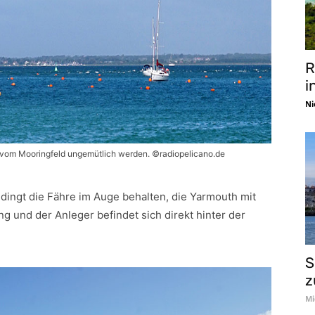
R
i
Ni
i vom Mooringfeld ungemütlich werden. ©radiopelicano.de
dingt die Fähre im Auge behalten, die Yarmouth mit
ng und der Anleger befindet sich direkt hinter der
S
z
Mi