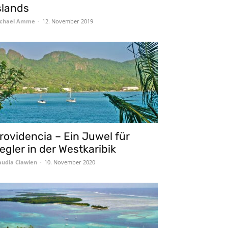
slands
chael Amme
-
12. November 2019
rovidencia – Ein Juwel für
egler in der Westkaribik
audia Clawien
-
10. November 2020