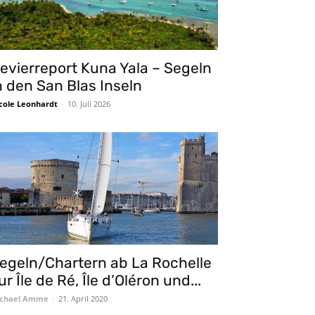
evierreport Kuna Yala – Segeln
n den San Blas Inseln
cole Leonhardt
-
10. Juli 2026
egeln/Chartern ab La Rochelle
ur Île de Ré, Île d’Oléron und...
chael Amme
-
21. April 2020