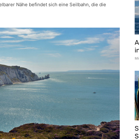
lbarer Nähe befindet sich eine Seilbahn, die die
A
i
Mi
S
S