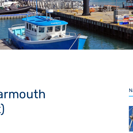
armouth
N
)