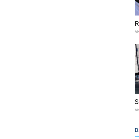
R
AN
S
AN
D