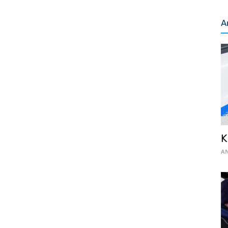
A
K
AN