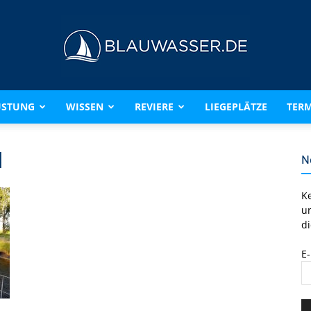
ÜSTUNG
WISSEN
REVIERE
LIEGEPLÄTZE
TERM
BLAUWASSER.DE
d
N
K
u
di
E