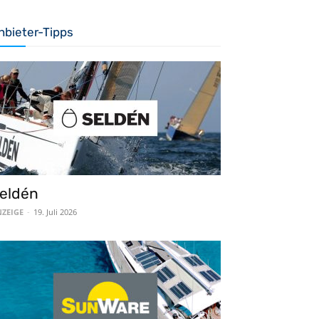
nbieter-Tipps
eldén
ZEIGE
-
19. Juli 2026