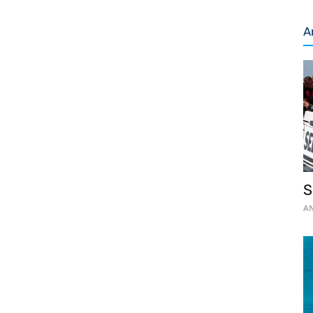
A
S
AN