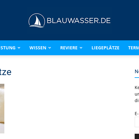
ÜSTUNG
WISSEN
REVIERE
LIEGEPLÄTZE
TERM
BLAUWASSER.DE
tze
N
K
u
di
E