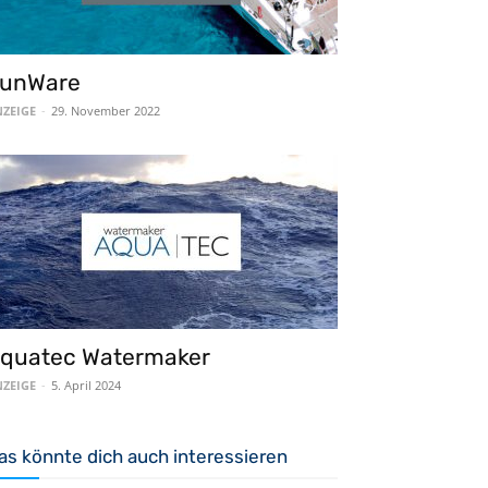
unWare
ZEIGE
-
29. November 2022
quatec Watermaker
ZEIGE
-
5. April 2024
as könnte dich auch interessieren