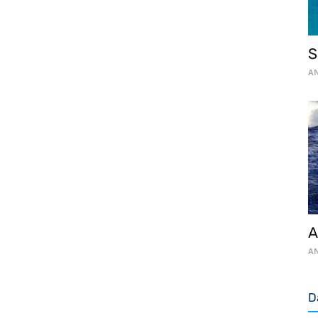
S
AN
A
AN
D