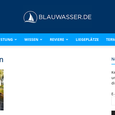
ÜSTUNG
WISSEN
REVIERE
LIEGEPLÄTZE
TERM
BLAUWASSER.DE
n
N
K
u
di
E