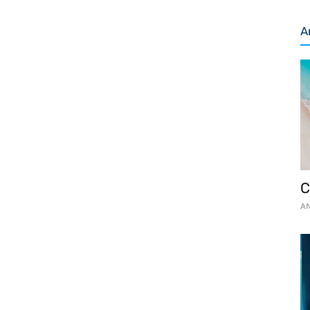
A
C
AN