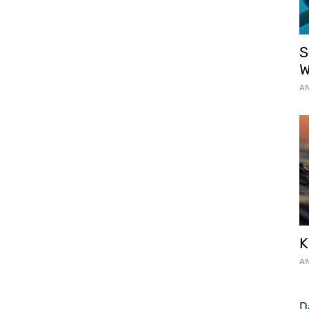
S
W
AN
K
AN
D