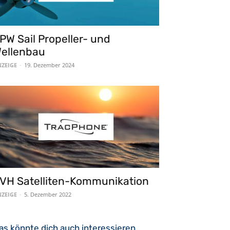
PW Sail Propeller- und
ellenbau
ZEIGE
-
19. Dezember 2024
VH Satelliten-Kommunikation
ZEIGE
-
5. Dezember 2022
as könnte dich auch interessieren