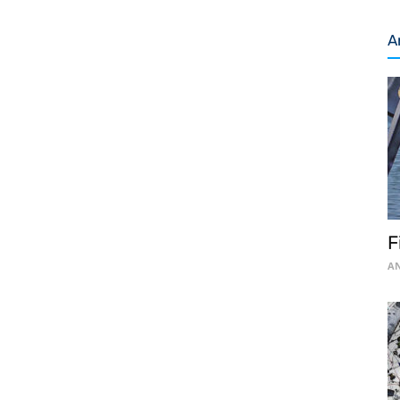
A
F
AN