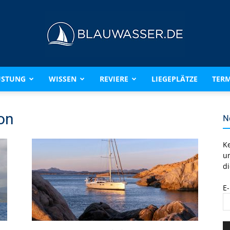
ÜSTUNG
WISSEN
REVIERE
LIEGEPLÄTZE
TERM
BLAUWASSER.DE
on
N
K
u
di
E