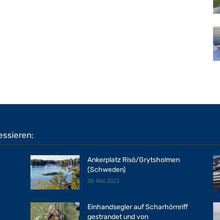
essieren:
Ankerplatz Risö/Grytsholmen
(Schweden)
28. Mai 2023
Einhandsegler auf Scharhörnriff
gestrandet und von