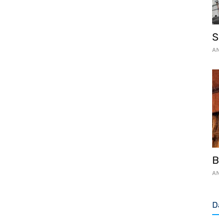
S
AN
AN
D