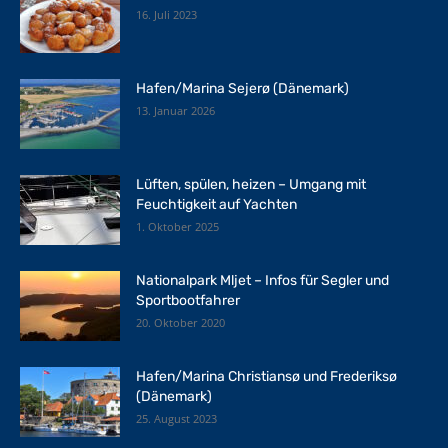
16. Juli 2023
Hafen/Marina Sejerø (Dänemark)
13. Januar 2026
Lüften, spülen, heizen – Umgang mit
Feuchtigkeit auf Yachten
1. Oktober 2025
Nationalpark Mljet – Infos für Segler und
Sportbootfahrer
20. Oktober 2020
Hafen/Marina Christiansø und Frederiksø
(Dänemark)
25. August 2023