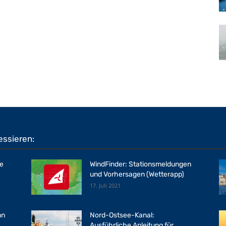
essieren:
se
WindFinder: Stationsmeldungen
und Vorhersagen (Wetterapp)
17. Juli 2021
mn
Nord-Ostsee-Kanal:
Ausführliche Anleitung für