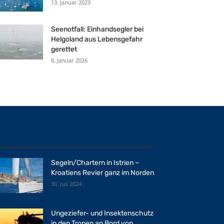
13. Januar 2023
Seenotfall: Einhandsegler bei
Helgoland aus Lebensgefahr
gerettet
8. Januar 2026
Segeln/Chartern in Istrien –
Kroatiens Revier ganz im Norden
30. Juli 2024
Ungeziefer- und Insektenschutz
in den Tropen an Bord von