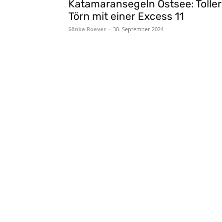
Katamaransegeln Ostsee: Toller
Törn mit einer Excess 11
Sönke Roever
-
30. September 2024