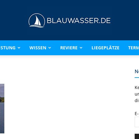
ÜSTUNG
WISSEN
REVIERE
LIEGEPLÄTZE
TERM
BLAUWASSER.DE
N
K
u
di
E