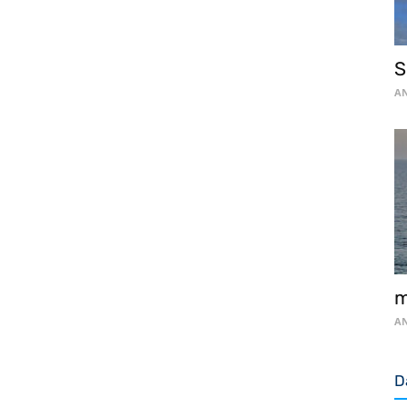
S
AN
m
AN
D