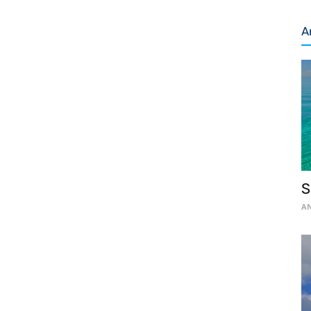
A
S
AN