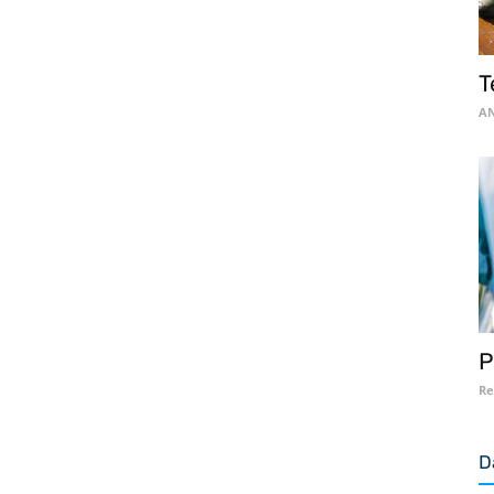
T
AN
P
Re
D